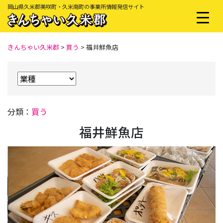
岡山県久米郡美咲町・久米南町の事業所情報発信サイト
きんちゃい久米郡
>
買う
>
福井鮮魚店
分類：
買う
福井鮮魚店